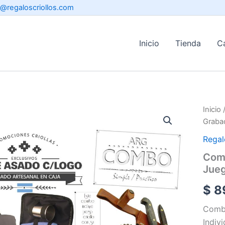
o@regaloscriollos.com
Inicio
Tienda
C
Inicio
Graba
Regal
Comb
Jueg
$
89
Combo
Indiv