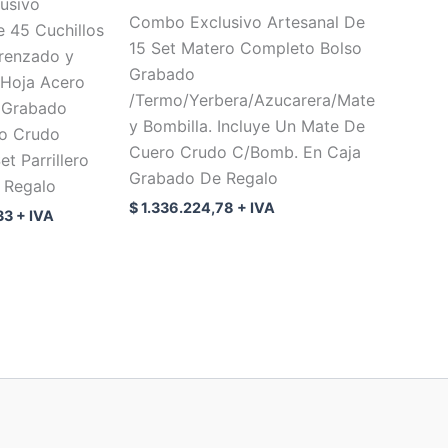
usivo
Combo Exclusivo Artesanal De
e 45 Cuchillos
15 Set Matero Completo Bolso
renzado y
Grabado
 Hoja Acero
/Termo/Yerbera/Azucarera/Mate
 Grabado
y Bombilla. Incluye Un Mate De
ro Crudo
Cuero Crudo C/Bomb. En Caja
et Parrillero
Grabado De Regalo
 Regalo
$
1.336.224,78
+ IVA
33
+ IVA