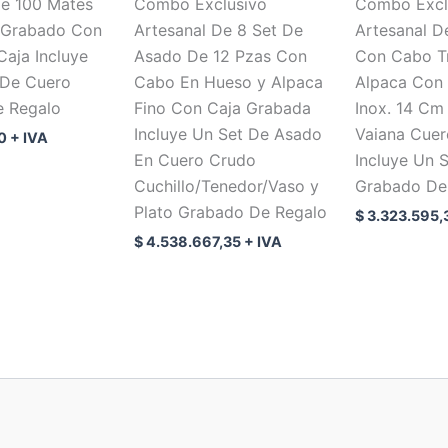
De 100 Mates
Combo Exclusivo
Combo Excl
 Grabado Con
Artesanal De 8 Set De
Artesanal D
Caja Incluye
Asado De 12 Pzas Con
Con Cabo T
 De Cuero
Cabo En Hueso y Alpaca
Alpaca Con
 Regalo
Fino Con Caja Grabada
Inox. 14 Cm
Incluye Un Set De Asado
Vaiana Cue
0
+ IVA
En Cuero Crudo
Incluye Un S
Cuchillo/Tenedor/Vaso y
Grabado De
Plato Grabado De Regalo
$
3.323.595,
$
4.538.667,35
+ IVA