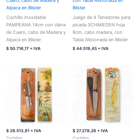
Cuero, cabo de Madera y
con Tabla Alistonada en
Alpaca en Blister
Blister
Cuchillo Inoxidable
Juego de 4 Tenedores para
PAMPEANA 14cm con Vaina
picada SCHMIEDEN hoja
de Cuero, cabo de Madera y
8cm, cabo madera, con
Alpaca en Blister
Tabla Alistonada en Blister
$
50.716,17
+ IVA
$
44.519,45
+ IVA
$
28.513,81
+ IVA
$
27.278,28
+ IVA
Cuchillos
Cuchillos