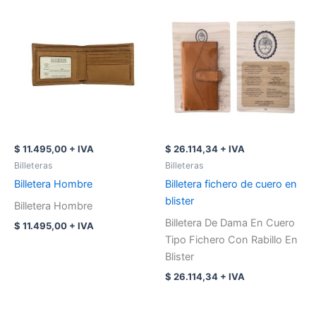
Este
producto
tiene
múltiples
variantes.
Las
opciones
se
pueden
$
11.495,00
+ IVA
$
26.114,34
+ IVA
elegir
Billeteras
Billeteras
en
Billetera Hombre
Billetera fichero de cuero en
la
blister
Billetera Hombre
página
Billetera De Dama En Cuero
$
11.495,00
+ IVA
de
Tipo Fichero Con Rabillo En
producto
Blister
$
26.114,34
+ IVA