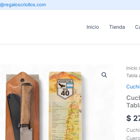
o@regaloscriollos.com
Inicio
Tienda
C
Inicio
Tabla 
Cuchi
Cuch
Tabl
$
27
Cuchi
Cuero