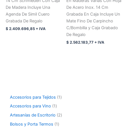
14 Cm Schmieden Con Caja
En Maderas Varias Con Hoja
De Madera Incluye Una
De Acero Inox. 14 Cm
Agenda De Simil Cuero
Grabada En Caja Incluye Un
Grabada De Regalo
Mate Fino De Carpincho
C/Bombilla y Caja Grabado
$
2.409.696,85
+ IVA
De Regalo
$
2.562.183,77
+ IVA
Accesorios para Tejidos
1
Accesorios para Vino
1
Artesanías de Escritorio
2
Bolsos y Porta Termos
1