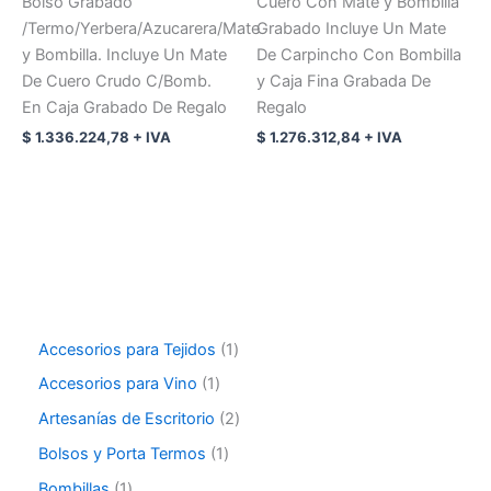
Bolso Grabado
Cuero Con Mate y Bombilla
/Termo/Yerbera/Azucarera/Mate
Grabado Incluye Un Mate
y Bombilla. Incluye Un Mate
De Carpincho Con Bombilla
De Cuero Crudo C/Bomb.
y Caja Fina Grabada De
En Caja Grabado De Regalo
Regalo
$
1.336.224,78
+ IVA
$
1.276.312,84
+ IVA
Accesorios para Tejidos
1
Accesorios para Vino
1
Artesanías de Escritorio
2
Bolsos y Porta Termos
1
Bombillas
1