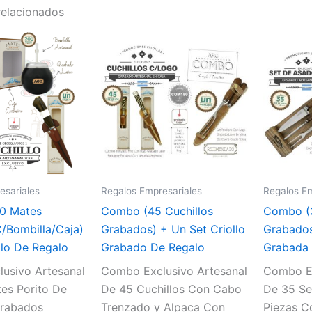
relacionados
esariales
Regalos Empresariales
Regalos Em
0 Mates
Combo (45 Cuchillos
Combo (
/Bombilla/Caja)
Grabados) + Un Set Criollo
Grabados
llo De Regalo
Grabado De Regalo
Grabada 
usivo Artesanal
Combo Exclusivo Artesanal
Combo Ex
es Porito De
De 45 Cuchillos Con Cabo
De 35 Se
Grabados
Trenzado y Alpaca Con
Piezas C