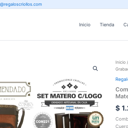
o@regaloscriollos.com
Inicio
Tienda
C
Inicio
Graba
Regal
Comb
Mate
$
1.
Combo
Cuero