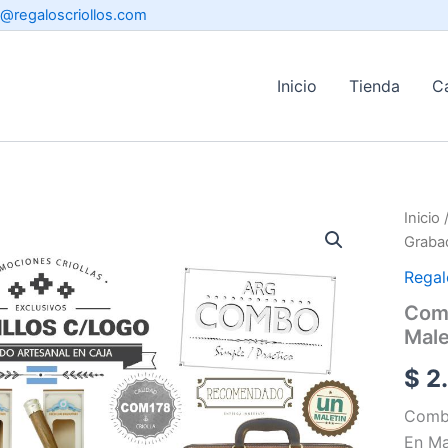
o@regaloscriollos.com
Inicio
Tienda
C
Inicio
Graba
Regal
Comb
Male
$
2.
Combo
En Ma