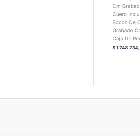
Cm Grabad
Cuero Incl
Bocon De 
Grabado Co
Caja De Re
$
1.748.734