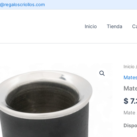
o@regaloscriollos.com
Inicio
Tienda
C
Inicio
Mate
Mate
$
7.
Mate 
Dispo