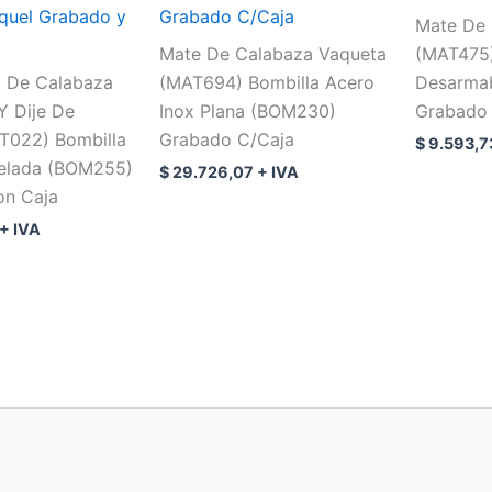
iquel Grabado y
Grabado C/Caja
Mate De 
Mate De Calabaza Vaqueta
(MAT475)
o De Calabaza
(MAT694) Bombilla Acero
Desarma
Y Dije De
Inox Plana (BOM230)
Grabado 
T022) Bombilla
Grabado C/Caja
$
9.593,7
elada (BOM255)
$
29.726,07
+ IVA
on Caja
+ IVA