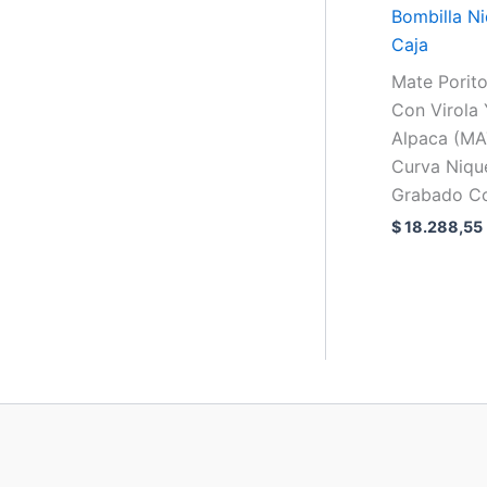
Bombilla N
Caja
Mate Porit
Con Virola 
Alpaca (MA
Curva Niqu
Grabado C
$
18.288,55