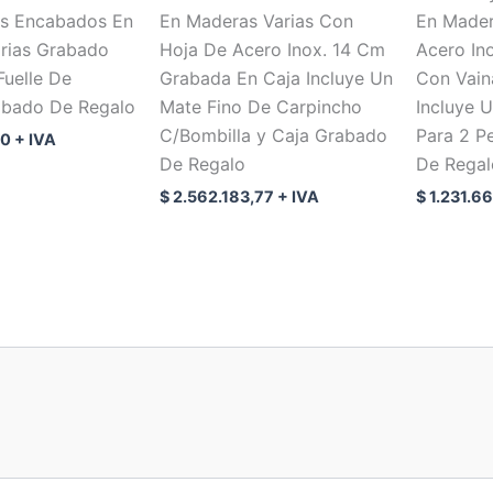
s Encabados En
En Maderas Varias Con
En Mader
rias Grabado
Hoja De Acero Inox. 14 Cm
Acero In
Fuelle De
Grabada En Caja Incluye Un
Con Vain
bado De Regalo
Mate Fino De Carpincho
Incluye 
C/Bombilla y Caja Grabado
Para 2 P
00
+ IVA
De Regalo
De Regal
$
2.562.183,77
+ IVA
$
1.231.66