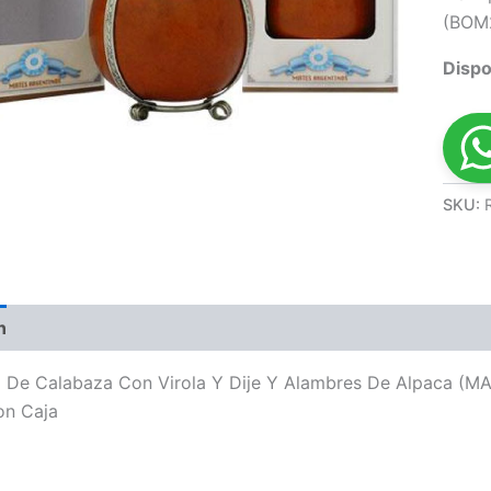
(BOM
Dispo
SKU:
n
Valoraciones (0)
o De Calabaza Con Virola Y Dije Y Alambres De Alpaca (
on Caja