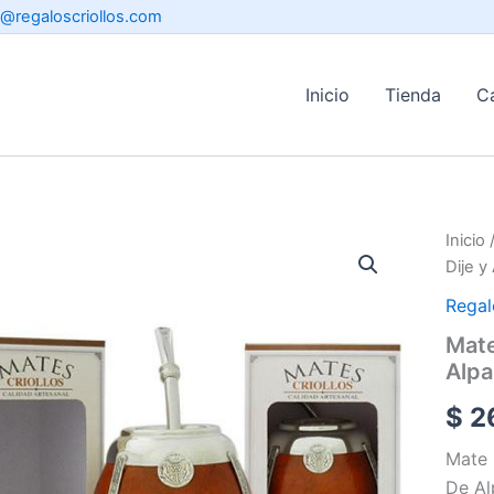
o@regaloscriollos.com
Inicio
Tienda
C
Inicio
Dije 
Regal
Mate
Alpa
$
2
Mate 
De Al