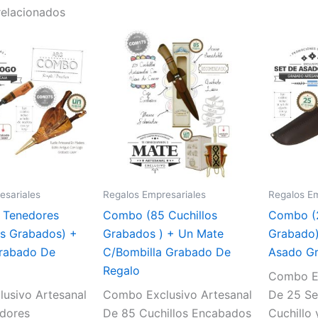
relacionados
esariales
Regalos Empresariales
Regalos Em
 Tenedores
Combo (85 Cuchillos
Combo (
s Grabados) +
Grabados ) + Un Mate
Grabado)
Grabado De
C/Bombilla Grabado De
Asado Gr
Regalo
Combo Ex
usivo Artesanal
Combo Exclusivo Artesanal
De 25 Se
dores
De 85 Cuchillos Encabados
Cuchillo