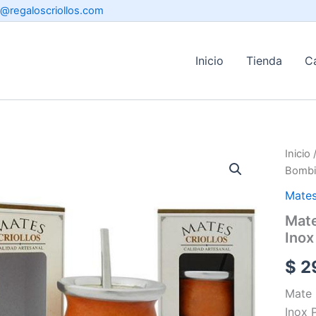
o@regaloscriollos.com
Inicio
Tienda
C
Inicio
Bombil
Mate
Mate
Inox
$
29
Mate 
Inox 