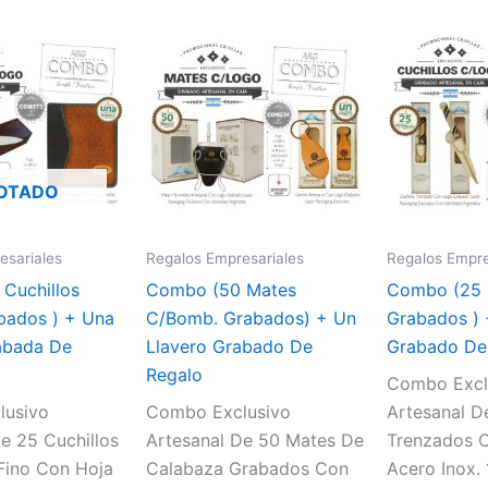
OTADO
esariales
Regalos Empresariales
Regalos Empre
Cuchillos
Combo (50 Mates
Combo (25 
bados ) + Una
C/Bomb. Grabados) + Un
Grabados )
abada De
Llavero Grabado De
Grabado De
Regalo
Combo Excl
lusivo
Combo Exclusivo
Artesanal D
e 25 Cuchillos
Artesanal De 50 Mates De
Trenzados 
Fino Con Hoja
Calabaza Grabados Con
Acero Inox.