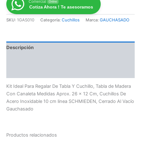
Comercial
Online
Cotiza Ahora ! Te asesoramos
SKU:
1GAS010
Categoría:
Cuchillos
Marca:
GAUCHASADO
Descripción
Información adicional
Valoraciones (0)
Kit Ideal Para Regalar De Tabla Y Cuchillo, Tabla de Madera
Con Canaleta Medidas Aprox. 26 x 12 Cm, Cuchillos De
Acero Inoxidable 10 cm linea SCHMIEDEN, Cerrado Al Vacío
Gauchasado
Productos relacionados