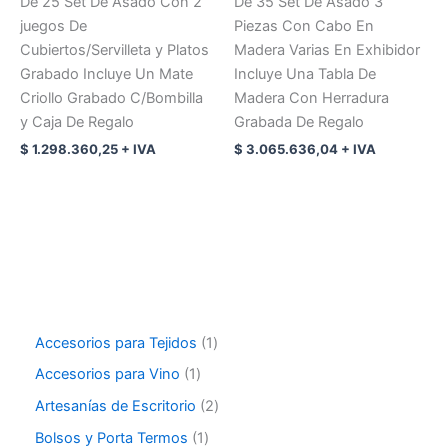
De 25 Set De Asado Con 2
De 35 Set De Asado 3
juegos De
Piezas Con Cabo En
Cubiertos/Servilleta y Platos
Madera Varias En Exhibidor
Grabado Incluye Un Mate
Incluye Una Tabla De
Criollo Grabado C/Bombilla
Madera Con Herradura
y Caja De Regalo
Grabada De Regalo
$
1.298.360,25
+ IVA
$
3.065.636,04
+ IVA
Accesorios para Tejidos
1
Accesorios para Vino
1
Artesanías de Escritorio
2
Bolsos y Porta Termos
1