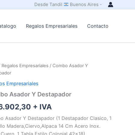
Desde Tandil
Buenos Aires -
atalogo
Regalos Empresariales
Contacto
/
Regalos Empresariales
/ Combo Asador Y
pador
os Empresariales
bo Asador Y Destapador
6.902,30
+ IVA
 Asador Y Destapador (1 Destapador Clasico, 1
llo Madera,Ciervo,Alpaca 14 Cm Acero Inox.
 Cuero, 1 Tabla Estilo Colonial 42×18)