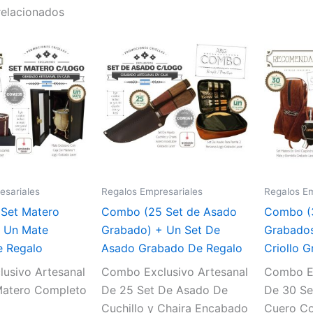
relacionados
esariales
Regalos Empresariales
Regalos Em
Set Matero
Combo (25 Set de Asado
Combo (3
 Un Mate
Grabado) + Un Set De
Grabados
 Regalo
Asado Grabado De Regalo
Criollo 
usivo Artesanal
Combo Exclusivo Artesanal
Combo Ex
Matero Completo
De 25 Set De Asado De
De 30 Se
Cuchillo y Chaira Encabado
Cuero Co