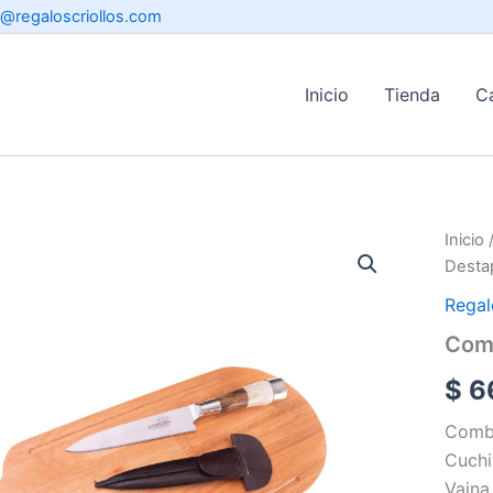
o@regaloscriollos.com
Inicio
Tienda
C
Inicio
Desta
Regal
Com
$
6
Combo
Cuchi
Vaina