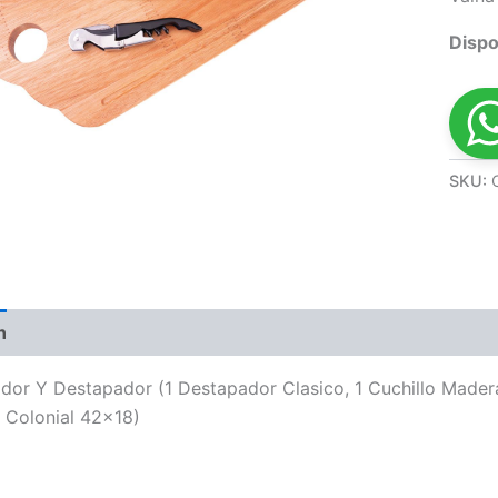
Dispo
SKU:
n
Valoraciones (0)
or Y Destapador (1 Destapador Clasico, 1 Cuchillo Madera
o Colonial 42×18)