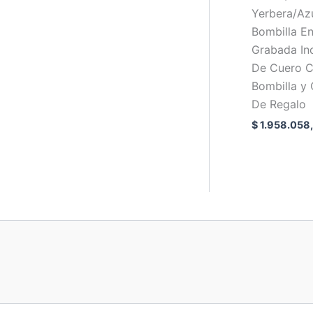
Yerbera/Az
Bombilla E
Grabada In
De Cuero 
Bombilla y
De Regalo
$
1.958.058